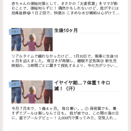
赤ちゃんの便秘対策として、まさかの「大麦若葉」をママが飲
むことで、便秘知らずに！ 偶然かもしれないけど、我が子には
効果抜群😂１日２回で、快便💩 こまめな水分補給は心がけてい
たけど、食物繊維が母乳か...
生後10ヶ月
子育て
リアルタイムで綴れなかったけど… 1月30日で、無事に生後10
ヶ月を迎えました。 夜泣きが再開し、睡眠不足気味😢 新生児
時期の、３時間ごとに置きて授乳するより、今の方がツラい！
笑 泣いている理由がわ...
イヤイヤ期…？体重１キロ
子育て
減！（汗）
今月７月末で、１歳４ヶ月。 毎日暑い。。🫠 保育園でも、暑
すぎてプールは無しなんて日も。 我が家では、この間の海の日
に、庭でプールデビュー！ 2,000円で買ってみた、空気入れ不
要のプー...