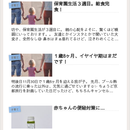
保育園生活３週目。給食完
子育て
食！
坊や、保育園生活が３週目に。 親の心配をよそに、驚くほど順
調にいっております。。 友達とかインスタとかで聞いていた大
変さ、全然なし😅 鼻水はまぁ垂れてるけど、泣きわめくことも
なく、昼寝もしてるし、昨日はと...
１歳8ヶ月、イヤイヤ期はまだ
子育て
です！
明後日11月30日で１歳8ヶ月を迎える我が子。 先月、プール熱
の流行に乗った以外は、元気に過ごせています☺️✨ ちょうど京
都旅行を計画していた日だったけど、もちろんキャンセル
&#x1f...
赤ちゃんの便秘対策に…
子育て