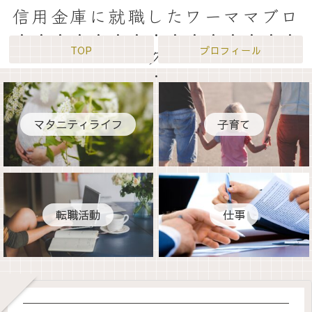
信用金庫に就職したワーママブロ
TOP
プロフィール
グ
マタニティライフ
子育て
転職活動
仕事