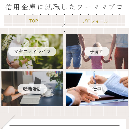
信用金庫に就職したワーママブロ
TOP
プロフィール
グ
マタニティライフ
子育て
転職活動
仕事