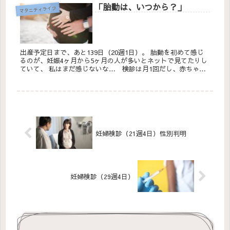
「胎動は、いつから？」
マタニティライフ
出産予定日まで、あと139日（20週1日）。 胎動を初めて感じ
るのが、妊娠4ヶ月から5ヶ月の人が多いとネットで見てたりし
ていて、 私はまだ感じないな… 検診は月1回だし、赤ちゃん
元気かな… と思っていたけど、妊婦6ヶ月に入...
妊婦検診（21週4日）性別判明
妊婦検診（29週4日）