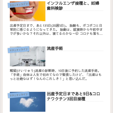
インフルエンザ接種と、妊婦
マタニティライフ
歯科検診
出産予定日まで、あと135日(20週5日)。 胎動も、ポコポコと日
常的に感じるようになってきた。 胎動は、就寝時から午前中ま
でが多いかな？それ以外は、寝てるのかな～🤭 コロナも落ち着
いてきて、まだま...
流産手術
マタニティライフ
稽留(けいりゅう)流産の診断時、10日後に予約した流産手術。
「手術」自体は人生で初めてなので緊張したけど、「出産はも
っと壮絶なはず！なんのこれしき！」と思い込んだ。
出産予定日まであと9日&コロ
マタニティライフ
ナワクチン3回目接種