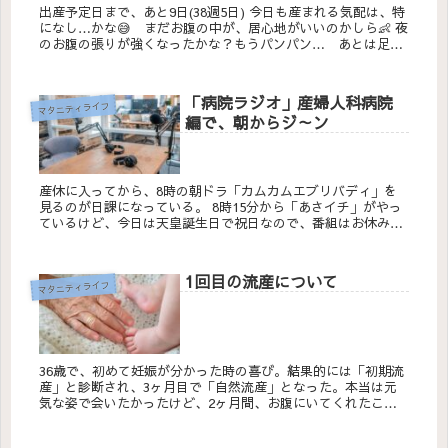
出産予定日まで、あと9日(38週5日) 今日も産まれる気配は、特
になし…かな😅 まだお腹の中が、居心地がいいのかしら👶 夜
のお腹の張りが強くなったかな？もうパンパン… あとは足の
ムクミがあ...
「病院ラジオ」産婦人科病院
マタニティライフ
編で、朝からジ～ン
産休に入ってから、8時の朝ドラ「カムカムエブリバディ」を
見るのが日課になっている。 8時15分から「あさイチ」がやっ
ているけど、今日は天皇誕生日で祝日なので、番組はお休みみ
たい。 その代わり、サンドウィッチマンの「病院ラジオ」と...
1回目の流産について
マタニティライフ
36歳で、初めて妊娠が分かった時の喜び。結果的には「初期流
産」と診断され、3ヶ月目で「自然流産」となった。本当は元
気な姿で会いたかったけど、2ヶ月間、お腹にいてくれたこと
で、初めて自分のなかに母性を感じた。