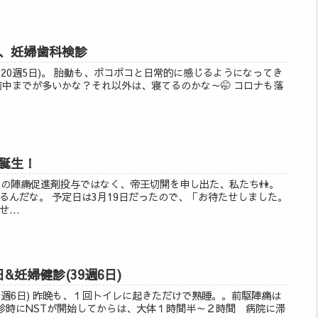
、妊婦歯科検診
(20週5日)。 胎動も、ポコポコと日常的に感じるようになってき
前中までが多いかな？それ以外は、寝てるのかな～🤭 コロナも落
誕生！
日目の陣痛促進剤投与ではなく、帝王切開を申し出た、私たち👫。
るんだな。 予定日は3月19日だったので、「お待たせしました。
...
&妊婦健診(39週6日)
9週6日) 昨晩も、１回トイレに起きただけで熟睡。。前駆陣痛は
健診時にNSTが開始してからは、大体１時間半～２時間 病院に滞