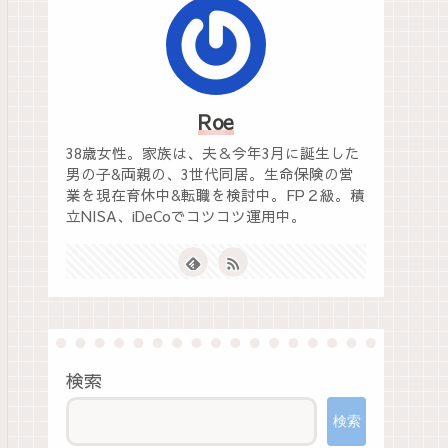
Roe
38歳女性。家族は、夫＆今年3月に誕生した
男の子&両親の、3世代同居。生命保険の営
業を現在育休中&転職を検討中。FP２級。積
立NISA、iDeCoでコツコツ運用中。
検索
検索