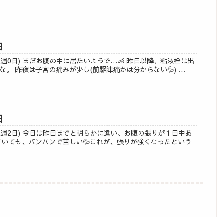
日
0週0日) まだお腹の中に居たいようで…👶 昨日以降、粘液栓は出
。 昨夜は子宮の痛みが少し(前駆陣痛かは分からない💦) ...
日
9週2日) 今日は昨日までと明らかに違い、お腹の張りが１日中あ
っていても、パンパンで苦しい💦これが、張りが強くなったという